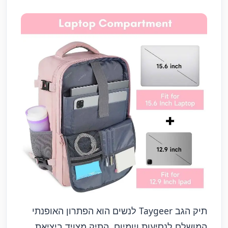
תיק הגב Taygeer לנשים הוא הפתרון האופנתי
המושלם לנסיעות ויומיום. התיק מצויד ביציאת