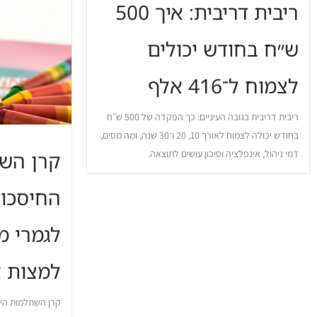
ריבית דריבית: איך 500
ש״ח בחודש יכולים
לצמוח ל־416 אלף
ריבית דריבית בגובה העיניים: כך הפקדה של 500 ש״ח
בחודש יכולה לצמוח לאורך 10, 20 ו־30 שנה, ומה מסים,
דמי ניהול, אינפלציה וסיכון עושים לתוצאה.
קרן השת
החיסכון
לגמרי מ
למצות אות
קרן השתלמות היא