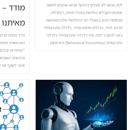
מודד – 
למה אנחנו לא פועלים בהיגיון? אנחנו אוהבים לחשוב
שאנחנו מקבלים החלטות בצורה חכמה, רציונלית,
מאיתנו
מבוססת היגיון. בפועל? רוב ההחלטות שלנו מושפעות
מרגש, פחד, הרגלים ושיפוט מהיר. כלכלה התנהגותית
באה להסביר למה. מהי כלכלה התנהגותית? כלכלה
התנהגותית (Behavioral Economics) היא תחום...
הוא מסתיר מאיתנו
"המחירים יציבים
מרגישים כשאנחנו
אמור לשקף את יו