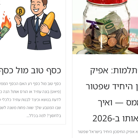
למות: אפיק
כסף טוב מול כסף
 היחיד שפטור
כסף טוב מול כסף רע האם הכסף הממש
(פיאט) בונה עתיד או הורס אותו? הנה כ
מס — ואיך
לדעת בנושא וכיצד לבנות עתיד כלכלי טו
שבו המטבע שלך שווה פחות משנה לשנ
ו ב-2026
בלחסוך? למה בכלל...
 אפיק החיסכון היחיד בישראל שפטור