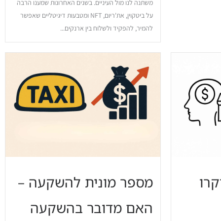
משתנה לנו מול העיניים. בשנים האחרונות שמענו הרבה
על ביטקוין, את'ריום, NFT ומטבעות דיגיטליים שאפשר
להמיר, להפקיד ולשלוח בין ארנקים...
קרו
מספר מונית להשקעה –
האם מדובר בהשקעה