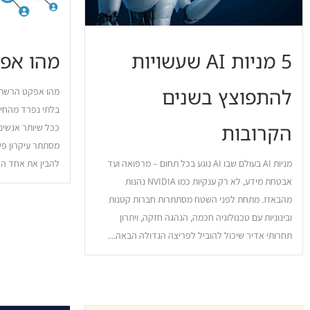
5 מניות AI שעשויות
מהו אפ
להתפוצץ בשנים
מהו אפקט הרשת?
בלתי נפרד מהחיים
הקרובות
ככל שיותר אנשי
מסתתר עיקרון פש
מניות AI בעולם שבו AI נוגע בכל תחום – מרפואה ועד
להבין את אחד הכ
אבטחת מידע, לא רק ענקיות כמו NVIDIA נהנות
מהבאזז. מתחת לפני השטח מסתתרות חברות קטנות
ובינוניות עם טכנולוגיה חכמה, הנהגה חזקה, ויתרון
תחרותי אדיר שיכול להוביל לפריצה הגדולה הבאה....