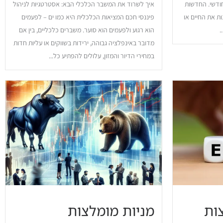
ודשי. החדשות
איך לשרוד את המשבר הכלכלי הבא: אסטרטגיות לניהול
ת את החיים או
פיננסי חכם המציאות הכלכלית היא כמו ים – לפעמים
.
הוא רגוע ולפעמים הוא סוער. משברים כלכליים, בין אם
מדובר באינפלציה גבוהה, ירידות בשווקים או עליות חדות
במחירי הדיור והמזון, עלולים להפתיע כל...
ות
מניות מומלצות