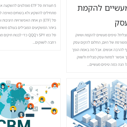
מעשיים להקמת
5 תעודות סל ETF מומלצים להשק
מתחילים להשקיע ולא בטוחים מאיפה ל
עסק
סל (ETF) הן אחת האפשרויות היציבות
ביותר.המשקיעים המובילים בעולם משת
ליח? טיפים מעשיים להקמת ושיווק
סל כמו SPY ו־QQQ כדי לבנות ת
טורפת של היום, החלום להקים עסק
רחבה לשווקים...
ף להרבה אנשים. אבל מה באמת הופך
 אפשר לפתוח עסק מצליח ולשווק
? הנה כמה טיפים מעשיים...