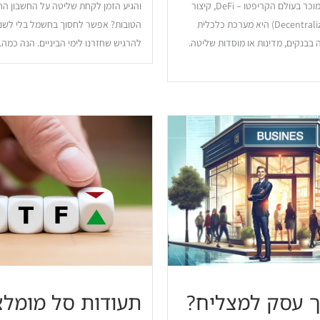
(או בשמה היותר מוכר בעולם הקריפטו – DeFi, קיצור
והגיע הזמן לקחת שליטה על החשבון הח
של Decentralized Finance) היא מערכת כלכלית
הטובות? אפשר לחסוך בחשמל בלי לשנו
בבנקים, מדינות או מוסדות שליטה.
להרגיש שחזרנו לימי הביניים. הנה כמה..
ך עסק למצליח?
תעודות סל מומלצ