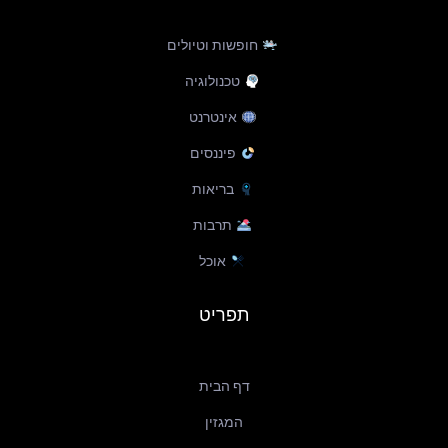
e
e
b
d
r
o
חופשות וטיולים
i
e
o
n
s
k
טכנולוגיה
t
-
f
אינטרנט
פיננסים
בריאות
תרבות
אוכל
תפריט
דף הבית
המגזין