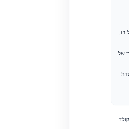
בו,
ת של
קולד