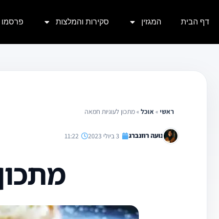
ילוג
דף הבית
המגזין
סקירות והמלצות
פרסמו א
תוכן
ראשי
»
אוכל
»
מתכון לעוגיות חמאה
נועה רוזנברג
3 ביולי 2023
11:22
מתכון