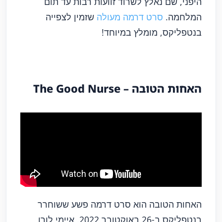
היפני, שם נאלץ לשרוד זוועות רבות עד תום
המלחמה.
סרט דרמה מעולה
שזמין לצפייה
בנטפליקס, מומלץ במיוחד!
האחות הטובה – The Good Nurse
האחות הטובה הוא סרט דרמה פשע ששוחרר
בנטפליקס ב-26 באוקטובר 2022.
איימי לורן,