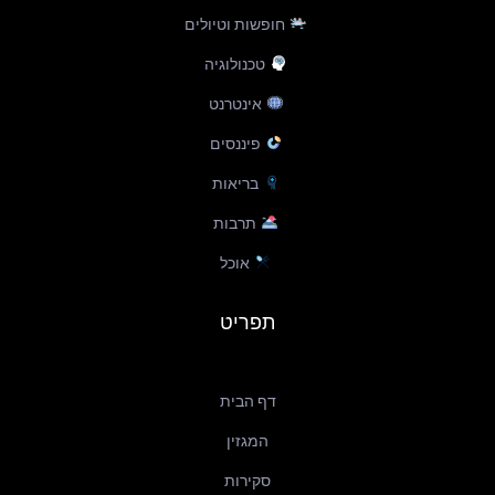
d
r
o
חופשות וטיולים
i
e
o
n
s
k
טכנולוגיה
t
-
f
אינטרנט
פיננסים
בריאות
תרבות
אוכל
תפריט
דף הבית
המגזין
סקירות