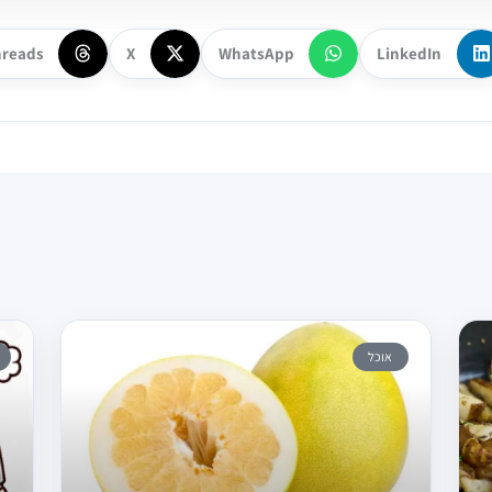
hreads
X
WhatsApp
LinkedIn
אוכל