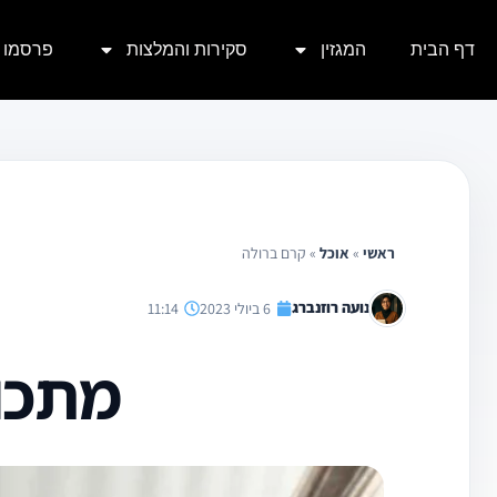
ילוג
דף הבית
המגזין
סקירות והמלצות
פרסמו א
תוכן
ראשי
»
אוכל
»
קרם ברולה
נועה רוזנברג
6 ביולי 2023
11:14
מתכו